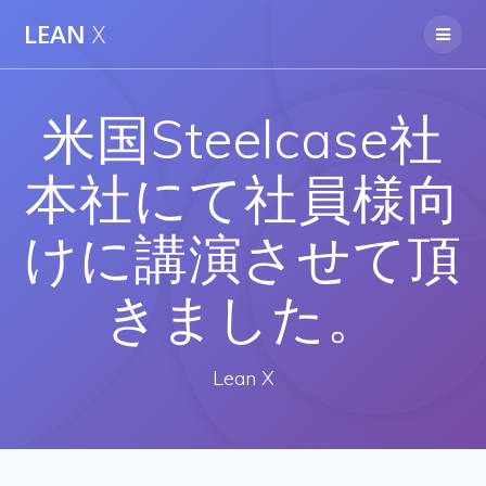
Skip
LEAN
X
to
content
米国Steelcase社
本社にて社員様向
けに講演させて頂
きました。
Lean X