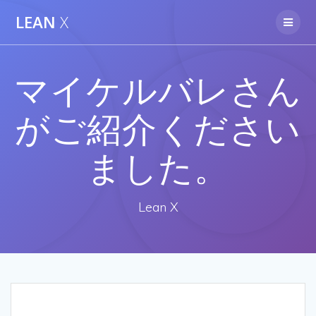
Skip
LEAN
X
to
content
マイケルバレさん
がご紹介ください
ました。
Lean X