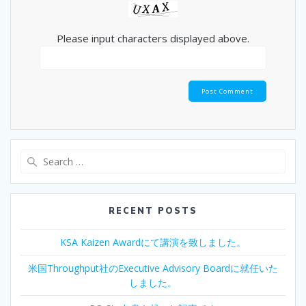
Please input characters displayed above.
Search
for:
RECENT POSTS
KSA Kaizen Awardにて講演を致しました。
米国Throughput社のExecutive Advisory Boardに就任いた
しました。